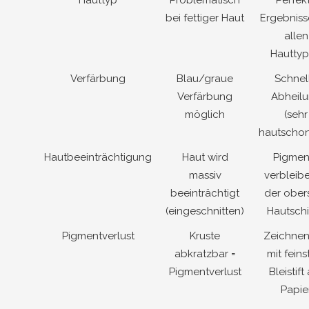
bei fettiger Haut
Ergebniss
allen
Hautty
Verfärbung
Blau/graue
Schnel
Verfärbung
Abheil
möglich
(sehr
hautscho
Hautbeeinträchtigung
Haut wird
Pigmen
massiv
verbleibe
beeinträchtigt
der ober
(eingeschnitten)
Hautsch
Pigmentverlust
Kruste
Zeichnen
abkratzbar =
mit fein
Pigmentverlust
Bleistift
Papie