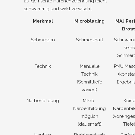
aufgefrischte Härchenzeichnung leicht
schwammig und wirkt verwischt.
Merkmal
Microblading
MAJ Per
Brow
Schmerzen
Schmerzhaft
Sehr weni
keine
Schmer
Technik
Manuelle
PMU Masc
Technik
(konsta
(Schnitttiefe
Ergebnis
variiert)
Narbenbildung
Mikro-
Kein
Narbenbildung
Narbenbi
möglich
(voreinges
(dauerhaft)
Tiefe
Hauttyp
Problematisch
Perfek