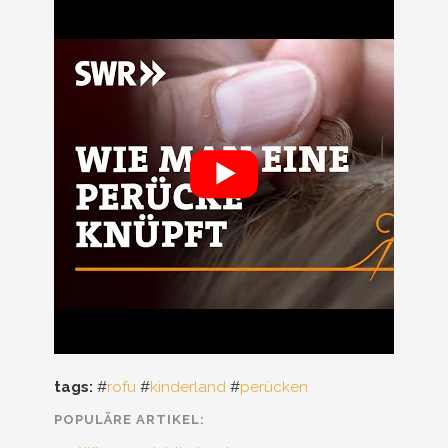
tags:
#
rofu
#
kinderland
#
perücken
POPULÄRE ARTIKEL: