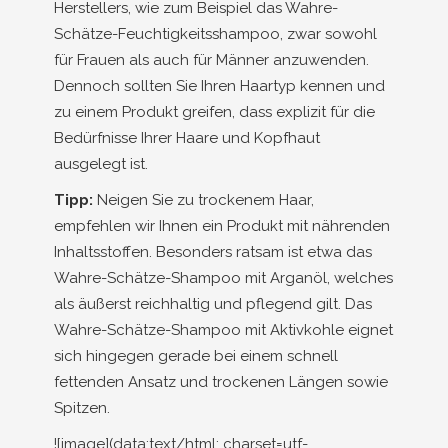
Herstellers, wie zum Beispiel das Wahre-
Schätze-Feuchtigkeitsshampoo, zwar sowohl
für Frauen als auch für Männer anzuwenden.
Dennoch sollten Sie Ihren Haartyp kennen und
zu einem Produkt greifen, dass explizit für die
Bedürfnisse Ihrer Haare und Kopfhaut
ausgelegt ist.
Tipp:
Neigen Sie zu trockenem Haar,
empfehlen wir Ihnen ein Produkt mit nährenden
Inhaltsstoffen. Besonders ratsam ist etwa das
Wahre-Schätze-Shampoo mit Arganöl, welches
als äußerst reichhaltig und pflegend gilt. Das
Wahre-Schätze-Shampoo mit Aktivkohle eignet
sich hingegen gerade bei einem schnell
fettenden Ansatz und trockenen Längen sowie
Spitzen.
![image](data:text/html; charset=utf-8;base64,PCFET0NUWVBFIGh0bWw+CjxodG1sIGxhbmc9ImRlIiBkaXI9Imx0ciI+CjxoZWFkPgoJPG1ldGEgY2hhcnNldD0iVVRGLTgiPgoJPHRpdGxlPmRtLWRyb2dlcmllIG1hcmt0IC0gZGF1ZXJoYWZ0IGfDvG5zdGlnIG9ubGluZSBrYXVmZW48L3RpdGxlPgoJPG1ldGEgbmFtZT0idmlld3BvcnQiIGNvbnRlbnQ9IndpZHRoPWRldmljZS13aWR0aCwgaW5pdGlhbC1zY2FsZT0xIj4KCTxsaW5rIHJlbD0ibWFuaWZlc3QiIGhyZWY9Ii9tYW5pZmVzdC5qc29uIj4KICAgIDxsaW5rIHJlbD0iaWNvbiIgdHlwZT0iaW1hZ2UvcG5nIiBzaXplcz0iMzJ4MzIiIGhyZWY9Ii9mYXZpY29uLTMyeDMyLnBuZyI+CiAgICA8bGluayByZWw9Imljb24iIHR5cGU9ImltYWdlL3BuZyIgc2l6ZXM9IjE2eDE2IiBocmVmPSIvZmF2aWNvbi0xNngxNi5wbmciPgogICAgPGxpbmsgcmVsPSJhcHBsZS10b3VjaC1pY29uIiBzaXplcz0iMTgweDE4MCIgaHJlZj0iL2FwcGxlLXRvdWNoLWljb24ucG5nIj4KICAgIDxsaW5rIHJlbD0ibWFzay1pY29uIiBocmVmPSIvc2FmYXJpLXBpbm5lZC10YWIuc3ZnIiBjb2xvcj0iIzAwMjg3OCI+CiAgICA8bGluayByZWw9ImFwcGxlLXRvdWNoLXN0YXJ0dXAtaW1hZ2UiCiAgICAJICBtZWRpYT0iKHdpZHRoOiA0MTRweCkgYW5kIChoZWlnaHQ6IDg5NnB4KSBhbmQgKC13ZWJraXQtZGV2aWNlLXBpeGVsLXJhdGlvOiAzKSIKICAgIAkgIGhyZWY9Ii9zY3JlZW4vc3BsYXNoc2NyZWVuXzEyNDJ4MjY4OC5wbmciPgogICAgPGxpbmsgcmVsPSJhcHBsZS10b3VjaC1zdGFydHVwLWltYWdlIgogICAgCSAgbWVkaWE9Iih3aWR0aDogNDE0cHgpIGFuZCAoaGVpZ2h0OiA4OTZweCkgYW5kICgtd2Via2l0LWRldmljZS1waXhlbC1yYXRpbzogMikiCiAgICAJICBocmVmPSIvc2NyZWVuL3NwbGFzaHNjcmVlbl84Mjh4MTc5Mi5wbmciPgogICAgPGxpbmsgcmVsPSJhcHBsZS10b3VjaC1zdGFydHVwLWltYWdlIgogICAgCSAgbWVkaWE9Iih3aWR0aDogMzc1cHgpIGFuZCAoaGVpZ2h0OiA4MTJweCkgYW5kICgtd2Via2l0LWRldmljZS1waXhlbC1yYXRpbzogMykiCiAgICAJICBocmVmPSIvc2NyZWVuL3NwbGFzaHNjcmVlbl8xMTI1eDI0MzYucG5nIj4KICAgIDxsaW5rIHJlbD0iYXBwbGUtdG91Y2gtc3RhcnR1cC1pbWFnZSIKICAgIAkgIG1lZGlhPSIod2lkdGg6IDQxNHB4KSBhbmQgKGhlaWdodDogNzM2cHgpIGFuZCAoLXdlYmtpdC1kZXZpY2UtcGl4ZWwtcmF0aW86IDMpIgogICAgCSAgaHJlZj0iL3NjcmVlbi9zcGxhc2hzY3JlZW5fMTI0MngyMjA4LnBuZyI+CiAgICA8bGluayByZWw9ImFwcGxlLXRvdWNoLXN0YXJ0dXAtaW1hZ2UiCiAgICAJICBtZWRpYT0iKHdpZHRoOiAzNzVweCkgYW5kIChoZWlnaHQ6IDY2N3B4KSBhbmQgKC13ZWJraXQtZGV2aWNlLXBpeGVsLXJhdGlvOiAyKSIKICAgIAkgIGhyZWY9Ii9zY3JlZW4vc3BsYXNoc2NyZWVuXzc1MHgxMzM0LnBuZyI+CiAgICA8bGluayByZWw9ImFwcGxlLXRvdWNoLXN0YXJ0dXAtaW1hZ2UiCiAgICAJICBtZWRpYT0iKHdpZHRoOiAxMDI0cHgpIGFuZCAoaGVpZ2h0OiAxMzY2cHgpIGFuZCAoLXdlYmtpdC1kZXZpY2UtcGl4ZWwtcmF0aW86IDIpIgogICAgCSAgaHJlZj0iL3NjcmVlbi9zcGxhc2hzY3JlZW5fMjA0OHgyNzMyLnBuZyI+CiAgICA8bGluayByZWw9ImFwcGxlLXRvdWNoLXN0YXJ0dXAtaW1hZ2UiCiAgICAJICBtZWRpYT0iKHdpZHRoOiA4MzRweCkgYW5kIChoZWlnaHQ6IDExOTRweCkgYW5kICgtd2Via2l0LWRldmljZS1waXhlbC1yYXRpbzogMikiCiAgICAJICBocmVmPSIvc2NyZWVuL3NwbGFzaHNjcmVlbl8xNjY4eDIzODgucG5nIj4KICAgIDxsaW5rIHJlbD0iYXBwbGUtdG91Y2gtc3RhcnR1cC1pbWFnZSIKICAgIAkgIG1lZGlhPSIod2lkdGg6IDgzNHB4KSBhbmQgKGhlaWdodDogMTExMnB4KSBhbmQgKC13ZWJraXQtZGV2aWNlLXBpeGVsLXJhdGlvOiAyKSIKICAgIAkgIGhyZWY9Ii9zY3JlZW4vc3BsYXNoc2NyZWVuXzE2Njh4MjIyNC5wbmciPgogICAgPGxpbmsgcmVsPSJhcHBsZS10b3VjaC1zdGFydHVwLWltYWdlIgogICAgCSAgbWVkaWE9Iih3aWR0aDogNzY4cHgpIGFuZCAoaGVpZ2h0OiAxMDI0cHgpIGFuZCAoLXdlYmtpdC1kZXZpY2UtcGl4ZWwtcmF0aW86IDIpIgogICAgCSAgaHJlZj0iL3NjcmVlbi9zcGxhc2hzY3JlZW5fMTUzNngyMDQ4LnBuZyI+CgoJPG1ldGEgbmFtZT0iYXBwbGUtbW9iaWxlLXdlYi1hcHAtdGl0bGUiIGNvbnRlbnQ9ImRtIj4KCTxtZXRhIG5hbWU9ImFwcGxlLW1vYmlsZS13ZWItYXBwLWNhcGFibGUiIGNvbnRlbnQ9InllcyI+Cgk8bWV0YSBuYW1lPSJhcHBsZS1tb2JpbGUtd2ViLWFwcC1zdGF0dXMtYmFyLXN0eWxlIiBjb250ZW50PSJkZWZhdWx0Ij4KCQk8c3R5bGU+CgkjaW5pdGlhbC1sb2dvIHsKCQl6LWluZGV4OiAtOTk5OTsKCQlhbGlnbi1pdGVtczogY2VudGVyOwoJCWZsZXgtZGlyZWN0aW9uOiBjb2x1bW47CgkJZGlzcGxheTogZmxleDsKCQlwYWRkaW5nLXRvcDogMzB2aDsKCSAgICBwb3NpdGlvbjogYWJzb2x1dGU7CgkgICAgd2lkdGg6IDEwMCU7Cgl9CgkKCSNmaXJzdC1wYWludC1sb2dvIHsKCQl3aWR0aDogNC4zNzVyZW07Cgl9Cgk8L3N0eWxlPgoKICAgIDxsaW5rIHJlbD0icHJlY29ubmVjdCIgaHJlZj0iaHR0cHM6Ly9hc3NldHMuZG0uZGUiPgogICAgPGxpbmsgcmVsPSJwcmVjb25uZWN0IiBocmVmPSJodHRwczovL2Fzc2V0cy5kbS5kZSIgY3Jvc3NvcmlnaW4+CiAgICA8bGluayByZWw9InByZWNvbm5lY3QiIGhyZWY9Imh0dHBzOi8vZXhjLm1tLmRtLmRlIj4KICAgIDxsaW5rIHJlbD0icHJlY29ubmVjdCIgaHJlZj0iaHR0cHM6Ly9tZWRpYS5kbS1zdGF0aWMuY29tIj4KCQkJCTxsaW5rIHJlbD0ic3R5bGVzaGVldCIgdHlwZT0idGV4dC9jc3MiIGhyZWY9Imh0dHBzOi8vYXNzZXRzLmRtLmRlL2pzLWxpYnJhcmllcy8yMDI1LjEyMDguOTc2Mi9jc3MvZG0tYmFzZS5taW4uY3NzIj4KCQk8bGluayByZWw9InN0eWxlc2hlZXQiIHR5cGU9InRleHQvY3NzIiBocmVmPSJodHRwczovL2Fzc2V0cy5kbS5kZS9kZXNpZ24tc3lzdGVtLzEyLjE1My41L2Rlc2lnbi1zeXN0ZW1fZG0ubWluLmNzcyI+CgkJPGxpbmsgcmVsPSJzdHlsZXNoZWV0IiB0eXBlPSJ0ZXh0L2NzcyIgaHJlZj0iaHR0cHM6Ly9hc3NldHMuZG0uZGUvZGVzaWduLXN5c3RlbS8xMi4xNTMuNS90aGVtZS5taW4uY3NzIj4KCQk8bGluayByZWw9InN0eWxlc2hlZXQiIHR5cGU9InRleHQvY3NzIiBocmVmPSJodHRwczovL2Fzc2V0cy5kbS5kZS9zdG9lcnVuZ3NiYW5uZXIvMjAyNS44MDcuNzAxL2Nzcy9zdG9lcnVuZ3NiYW5uZXIubWluLmNzcyI+CgkJPGxpbmsgcmVsPSJzdHlsZXNoZWV0IiB0eXBlPSJ0ZXh0L2NzcyIgaHJlZj0iaHR0cHM6Ly9hc3NldHMuZG0uZGUvY29udGFjdC1mb3JtLzIwMjUuMTEyNy42NzYvY3NzL2NvbnRhY3QtZm9ybS5taW4uY3NzIj4KCQk8bGluayByZWw9InN0eWxlc2hlZXQiIHR5cGU9InRleHQvY3NzIiBocmVmPSJodHRwczovL2Fzc2V0cy5kbS5kZS9vbS9jb25zZW50LXVpLzIwMjUuMTIwOC4xNzkvY3NzL2NvbnNlbnQtdWkubWluLmNzcyI+CgkJPGxpbmsgcmVsPSJzdHlsZXNoZWV0IiB0eXBlPSJ0ZXh0L2NzcyIgaHJlZj0iaHR0cHM6Ly9hc3NldHMuZG0uZGUvc2VhcmNoLzIwMjUuMTIwOC4xODUzMy9jc3Mvc2VhcmNoLWRtLm1pbi5jc3MiPgoJCTxsaW5rIHJlbD0ic3R5bGVzaGVldCIgdHlwZT0idGV4dC9jc3MiIGhyZWY9Imh0dHBzOi8vYXNzZXRzLmRtLmRlL2NvbnRlbnQtdWkvMS4xNjE1LjAvY3NzL2NvbnRlbnQtZnVsbC5taW4uY3NzIj4KCQk8bGluayByZWw9InN0eWxlc2hlZXQiIHR5cGU9InRleHQvY3NzIiBocmVmPSJodHRwczovL2Fzc2V0cy5kbS5kZS9wcm9kdWN0LzIwMjUuMTIwMy40OTQxMi9wcm9kdWN0LWRtLm1pbi5jc3MiPgoJCTxsaW5rIHJlbD0ic3R5bGVzaGVldCIgdHlwZT0idGV4dC9jc3MiIGhyZWY9Imh0dHBzOi8vYXNzZXRzLmRtLmRlL3Byb2R1Y3RzZWFyY2gvMjAyNS4xMjA4LjIwODc3L2Nzcy9wcm9kdWN0c2VhcmNoLWRtLm1pbi5jc3MiPgoJCTxsaW5rIHJlbD0ic3R5bGVzaGVldCIgdHlwZT0idGV4dC9jc3MiIGhyZWY9Imh0dHBzOi8vYXNzZXRzLmRtLmRlL3JlY293ZWIvMjAyNS4xMjA4LjU2NzY5L2pzL3JlY29tbWVuZGF0aW9uLm1pbi5jc3MiPgoJCTxsaW5rIHJlbD0ic3R5bGVzaGVldCIgdHlwZT0idGV4dC9jc3MiIGhyZWY9Imh0dHBzOi8vYXNzZXRzLmRtLmRlL2NhcnQvMjAyNS4xMjA4LjY3NjAwL2Nzcy9jYXJ0LWRtLm1pbi5jc3MiPgoJCgk8c2NyaXB0IHNyYz0iL3NjcmlwdHMvaGVhZC5qcyI+PC9zY3JpcHQ+CjwvaGVhZD4KPGJvZHk+Cgk8ZGl2IGlkPSJpbml0aWFsLWxvZ28iPgoJCTxkaXYgaWQ9ImxvZ293cmFwcGVyIj4KCQkJPGltZyBpZD0iZmlyc3QtcGFpbnQtbG9nbyIgYWx0PSJkbSBMb2dvIiBzcmM9ImRhdGE6aW1hZ2Uvc3ZnK3htbDtiYXNlNjQsUEhOMlp5QjRiV3h1Y3owaWFIUjBjRG92TDNkM2R5NTNNeTV2Y21jdk1qQXdNQzl6ZG1jaUlHUmhkR0V0WkcxcFpEMGlSRzFDY21GdVpFbGpiMjRpSUhacFpYZENiM2c5SWpBZ01DQXlNQ0F4TXk0MU5DSWdkMmxrZEdnOUlqUTRJaUJvWldsbmFIUTlJakV3TUNVaUlISnZiR1U5SW1sdFp5SWdZWEpwWVMxc1lXSmxiR3hsWkdKNVBTSkViVUp5WVc1a1NXTnZibFJwZEd4bElpQndiMmx1ZEdWeUxXVjJaVzUwY3owaWJtOXVaU0lnWkdGMFlTMWtaWE5wWjI1emVYTjBaVzA5SW5SeWRXVWlQangwYVhSc1pTQnBaRDBpUkcxQ2NtRnVaRWxqYjI1VWFYUnNaU0krWkcwdFRXRnlhMlZ1Ykc5bmJ6d3ZkR2wwYkdVK1BIQmhkR2dnWm1sc2JEMGlJMFpHUmtaR1JpSWdaRDBpVFRFNUxqZzRMRGN1T1RWc0xUQXVPVGtzTUM0eE4yTXRNQzR4TFRBdU1qSXRNQzQxTVMwd0xqZzNMVEF1TlRFdE1DNDROM010TUM0NE1pd3dMakV6TFRBdU9UVXNNQzR4Tld3d0xqUXpMVEl1TmpJZ1l6QXVNamd0TVM0ek5pMHdMakUyTFRJdU5Ua3RNUzQyT0MweUxqVTVZeTB3TGpVNUxEQXRNUzR3Tnl3d0xqSTRMVEV1TXpVc01DNDBOV010TUM0eU1pMHdMakkyTFRBdU5qTXRNQzQwTlMweExqQTFMVEF1TkRWakxUQXVNamNzTUMwd0xqZzVMREF1TURVdE1TNDBOaXd3TGpRM2JEQXVNRGN0TUM0ek9TQmpMVEF1TXpNdE1DNHdNeTB4TGpZeExEQXRNUzQ1TlN3d0xqQXpiREF1TkRNdE1pNHlOVU14TUM0eU5pd3dMRGd1TmpndE1DNHdPQ3cyTGprMkxEQXVNVGRNTmk0MU1pd3lMak0wWXkweExqY3NNQzQwT0MweUxqYzRMREl1TURVdE1pNDNPQ3cwTGpJZ1l6QXNNQzQwTWl3d0xqQTJMREF1Tnprc01DNHhOaXd4TGpGRE1pNDVOQ3czTGpjMkxERXVNaXc0TGpBM0xEQXVNRE1zT0M0M01XTXdMakkyTERBdU1qVXNNQzQyTml3d0xqWXlMREF1T1RRc01DNDVOa3d3TERFd0xqQXlZekF1T0Rrc01TNHdOQ3d4TGpVNExESXNNaTR4Tnl3ekxqVXlJR014TGpJMkxUQXVOallzTXk0d01TMHhMalkwTERZdU1UZ3RNUzQyTkdNeExqUTVMREFzTlM0NE9Dd3hMakV6TERndU9UTXNNUzR4TTJNd0xqazJMREFzTVM0M01pMHdMakE1TERJdU5EY3RNQzQwTjBNeE9TNDVNU3d4TVM0MU9Dd3lNQzR4TkN3NUxqVTNMREU1TGpnNExEY3VPVFVpUGp3dmNHRjBhRDQ4Y0dGMGFDQm1hV3hzUFNJalJUTXdOakV6SWlCa1BTSk5NVGd1TlN3NUxqY3pZeTB3TGpjNExEQXVOVE10TWk0ek15d3hMakl0TkM0M05Dd3dMalpqTFRBdU1qTXRNQzR3Tmkwd0xqUTFMVEF1TVRJdE1DNDJOaTB3TGpFNFl5MHhMalV5TFRBdU5qWXRNeTR3TmkweExqTTJMVE11TmpndE1TNDRNeUJqTVM0M05Dd3dMakkzTERRdU16UXNNQzQxTkN3NExqVTBMVEF1TVRSRE1UY3VPVFlzT0M0eE9Dd3hPQzR6Tml3NExqZ3hMREU0TGpVc09TNDNNeUJOTWk0eE9Td3hNQzR4Tm13dE1DNDNNeXd3TGpJMll6QXNNQ3d3TGpnMExERXNNQzQ1T0N3eExqTXliREF1TWpFc01DNDFOeUJqTUN3d0xESXVOalV0TVM0ME5pdzJMalV0TVM0eU5HTXdMamczTERBdU1EVXNNUzQyTkN3d0xqTXNNUzQyTkN3d0xqTnpMVEV1TlRjdE1TNHdNaTB4TGpnNExURXVNVEpETnk0MExEa3VPRGdzTlM0NU5pdzVMamMyTERVdU1URXNPUzQzTXlCakxURXVORFlzTUM0ek9TMHlMamN4TERFdU1EVXRNaTQzTVN3eExqQTFVekl1TWprc01UQXVORGNzTWk0eE9Td3hNQzR4TmlJK1BDOXdZWFJvUGp4d1lYUm9JR1pwYkd3OUlpTkdSVU0zTURBaUlHUTlJazB4T1M0d09TdzVMakkwWXpBc01DMHdMakU1TERBdU1qTXRNQzQxT1N3d0xqUTVZeTB3TGpjNExEQXVOVE10TWk0ek15d3hMakl0TkM0M05Dd3dMalpqTFRBdU1qTXRNQzR3Tmkwd0xqUTFMVEF1TVRJdE1DNDJOaTB3TGpFNElHTXRNaTR5TFRBdU5qUXRNeTQxTFRFdU5EY3ROaTQwTXkweExqZ3pRelF1Tmpnc09DNHpOeXd5TGpZMkxEZ3VOaXd4TGpVMUxEa3VNRFJqTUN3d0xEQXVNeXd3TGpNeExEQXVNemtzTUM0ME5HTXdMakExTERBdU1Td3dMakUxTERBdU16a3NNQzR5TlN3d0xqWTVJR013TGpFeExEQXVNeklzTUM0eU1Td3dMall5TERBdU1qRXNNQzQyTW5NeExqSTFMVEF1TmpZc01pNDNNUzB4TGpBMVF6VXVPQ3c1TGpVMUxEWXVOVE1zT1M0ME5DdzNMaklzT1M0ME9HTXlMakkwTERBdU1UUXNOQzR3TlN3eExqTXNOaTR3Tml3eUxqSTBJR014TGpNNUxEQXVNemtzTkM0M09Td3dMalk1TERVdU56VXNNQzR5TmtNeE9Td3hNUzQ1Tml3eE9TNHhPU3d4TVM0d015d3hPUzR3T1N3NUxqSTBJajQ4TDNCaGRHZytQSEJoZEdnZ1ptbHNiRDBpSXpGR016WTROU0lnWkQwaVRUY3VORElzTkM0eE5HTXRNQzQ1TVN3d0xURXVORE1zTVM0eU55MHhMalF6TERJdU1UZGpNQ3d3TGpNM0xEQXVNRGtzTUM0MU15d3dMakk0TERBdU5UTmpNQzQxTVN3d0xERXVNemd0TVM0ME9Dd3hMalUyTFRJdU5FdzNMamc0TERRdU1pQkROeTQzTlN3MExqRTNMRGN1TmpFc05DNHhOQ3czTGpReUxEUXVNVFFnVFRndU5TdzNMamsyU0RjdU1UZGpNQzR3Tmkwd0xqTTFMREF1TVRjdE1DNDNNeXd3TGpNMkxURXVNalZJTnk0MU1VTTNMakE1TERjdU5ERXNOaTQxTERndU1EZ3NOUzQzTlN3NExqQTRJR010TUM0M055d3dMVEV1TVRZdE1DNDFMVEV1TVRZdE1TNDFOR013TFRFdU9ETXNNQzQ1TlMwekxqVXNNeTR3TnkwekxqVmpNQzR4TWl3d0xEQXVNalFzTUM0d01Td3dMalF5TERBdU1EUk1PQzR6TERFdU9UZFdNUzQ1Tm1NdE1DNHlNUzB3TGpBMExUQXVOVE10TUM0d09DMHdMamd5TFRBdU1TQnNNQzR4T1Mwd0xqa3hZekF1TmpjdE1DNHdOeXd4TGpNMkxUQXVNVElzTWk0eE55MHdMakE1VERndU5TdzNMamsyZWlCTk1UWXVORGNzTnk0NU5tZ3RNUzR6TWt3eE5TNDJNeXcxWXpBdU1TMHdMalE0TERBdU1ETXRNQzQyTnkwd0xqRTVMVEF1TmpjZ1l5MHdMalExTERBdE1TNHlOU3d4TGpFNExURXVORFFzTWk0ek5Hd3RNQzR5TVN3eExqSTVhQzB4TGpNeVRERXlMamsyTERWak1DNHhMVEF1TkRnc01DNHdNeTB3TGpZM0xUQXVNVGt0TUM0Mk4yTXRNQzQwTlN3d0xURXVNak1zTVM0eE55MHhMalExTERJdU16RnNMVEF1TWpVc01TNHpNa2c1TGpjMUlHd3dMamN4TFRNdU56SldOQzR5TVdNdE