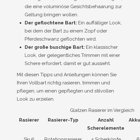
die eine voluminöse Gesichtsbehaarung zur
Geltung bringen wollen.
Der geflochtene Bart:
Ein auffälliger Look,
bei dem der Bart zu einem Zopf oder
Pferdeschwanz geflochten wird.
Der große buschige Bart:
Ein klassischer
Look, der gelegentliches Trimmen mit einer
Schere erfordert, damit er gut aussieht.
Mit diesen Tipps und Anleitungen können Sie
Ihren Vollbart richtig rasieren, trimmen und
pflegen, um einen gepflegten und stilvollen
Look zu erzielen.
Glatzen Rasierer im Vergleich
Rasierer
Rasierer-Typ
Anzahl
Akku
Scherelemente
Skull
Rotationsrasierer
4 Scherköpfe
6