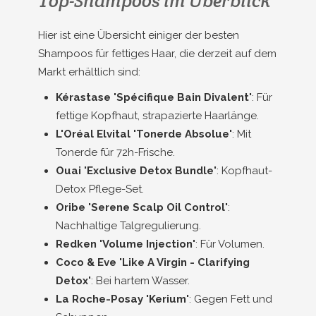
Top-Shampoos im Überblick
Hier ist eine Übersicht einiger der besten
Shampoos für fettiges Haar, die derzeit auf dem
Markt erhältlich sind:
Kérastase 'Spécifique Bain Divalent'
: Für
fettige Kopfhaut, strapazierte Haarlänge.
L'Oréal Elvital 'Tonerde Absolue'
: Mit
Tonerde für 72h-Frische.
Ouai 'Exclusive Detox Bundle'
: Kopfhaut-
Detox Pflege-Set.
Oribe 'Serene Scalp Oil Control'
:
Nachhaltige Talgregulierung.
Redken 'Volume Injection'
: Für Volumen.
Coco & Eve 'Like A Virgin - Clarifying
Detox'
: Bei hartem Wasser.
La Roche-Posay 'Kerium'
: Gegen Fett und