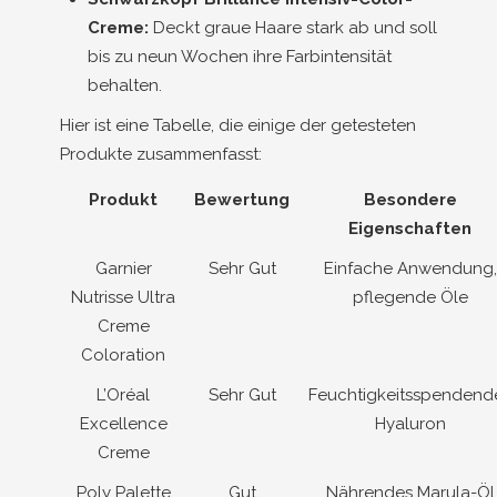
Creme:
Deckt graue Haare stark ab und soll
bis zu neun Wochen ihre Farbintensität
behalten.
Hier ist eine Tabelle, die einige der getesteten
Produkte zusammenfasst:
Produkt
Bewertung
Besondere
Eigenschaften
Garnier
Sehr Gut
Einfache Anwendung,
Nutrisse Ultra
pflegende Öle
Creme
Coloration
L’Oréal
Sehr Gut
Feuchtigkeitsspendend
Excellence
Hyaluron
Creme
Poly Palette
Gut
Nährendes Marula-Öl