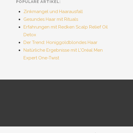
POPULÄRE ARTIKEL:
Zinkmangel und Haarausfall
Gesundes Haar mit Rituals
Erfahrungen mit Redken Scalp Relief Oil
Detox
Der Trend: Honiggoldblondes Haar
Natürliche Ergebnisse mit L'Oréal Men
Expert One-Twist